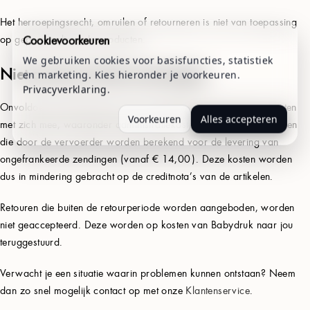
Het herroepingsrecht, omruilen of retourneren is niet van toepassing
op gepersonaliseerde producten.
Cookievoorkeuren
We gebruiken cookies voor basisfuncties, statistiek
Niet-conforme Retourzendingen
en marketing. Kies hieronder je voorkeuren.
Privacyverklaring
.
Onvoldoende gefrankeerde retourzendingen brengen helaas kosten
Voorkeuren
Alles accepteren
met zich mee, waaronder administratiekosten van € 4,95 en kosten
die door de vervoerder worden berekend voor de levering van
ongefrankeerde zendingen (vanaf € 14,00). Deze kosten worden
dus in mindering gebracht op de creditnota’s van de artikelen.
Retouren die buiten de retourperiode worden aangeboden, worden
niet geaccepteerd. Deze worden op kosten van Babydruk naar jou
teruggestuurd.
Verwacht je een situatie waarin problemen kunnen ontstaan? Neem
dan zo snel mogelijk contact op met onze
Klantenservice
.