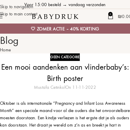
Voor 15:00 besteld → vandaag verzonden
Skip to navigation
Skip to main content
0
₪
0.0
🤍 ZOMER ACTIE – 40% KORTING
Blog
Home
GEEN CATEGORIE
Een mooi aandenken aan vlinderbaby’s:
Birth poster
Mustafa Cetinkol
On 11-11-2022
Oktober is als internationale “Pregnancy and Infant Loss Awareness
Month” een speciale maand voor al die ouders die het onvoorstelbare
moesten doorstaan. Een kindje verliezen is het ergste dat je als ouders
kan doorstaan. Het draait je wereld om z’n as en breekt je hart in